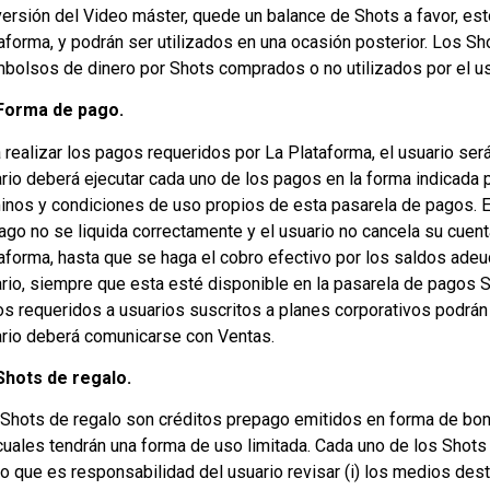
ersión del Video máster, quede un balance de Shots a favor, esto
aforma, y podrán ser utilizados en una ocasión posterior. Los S
bolsos de dinero por Shots comprados o no utilizados por el u
Forma de pago.
 realizar los pagos requeridos por La Plataforma, el usuario ser
rio deberá ejecutar cada uno de los pagos en la forma indicada po
inos y condiciones de uso propios de esta pasarela de pagos. E
ago no se liquida correctamente y el usuario no cancela su cuen
aforma, hasta que se haga el cobro efectivo por los saldos ad
rio, siempre que esta esté disponible en la pasarela de pagos St
s requeridos a usuarios suscritos a planes corporativos podrán s
rio deberá comunicarse con Ventas.
Shots de regalo.
Shots de regalo son créditos prepago emitidos en forma de bono
cuales tendrán una forma de uso limitada. Cada uno de los Shots 
lo que es responsabilidad del usuario revisar (i) los medios desti