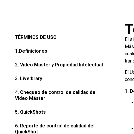
T
TÉRMINOS DE USO
El s
Mást
1.Definiciones
cual
tran
2. Video Master y Propiedad Intelectual
El U
3. Live:brary
cono
1. D
4. Chequeo de control de calidad del
Video Máster
5. QuickShots
6. Reporte de control de calidad del
QuickShot