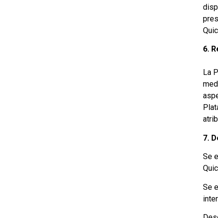
disp
pres
Quic
6. R
La P
medi
aspe
Plat
atri
7. D
Se e
Quic
Se e
inte
Desc