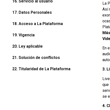
16. Servicio al usuario
La P
Así 
17. Datos Personales
exon
ocas
18. Acceso a La Plataforma
Plat
Más
19. Vigencia
Vid
20. Ley aplicable
En e
audi
21. Solución de conflictos
auto
22. Titularidad de La Plataforma
3. L
Live
que 
serv
se e
4. C