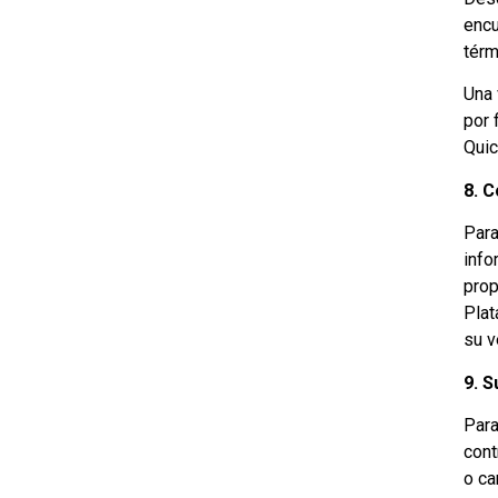
encu
térm
Una 
por 
Quic
8. C
Para
info
prop
Plat
su v
9. S
Para
cont
o ca