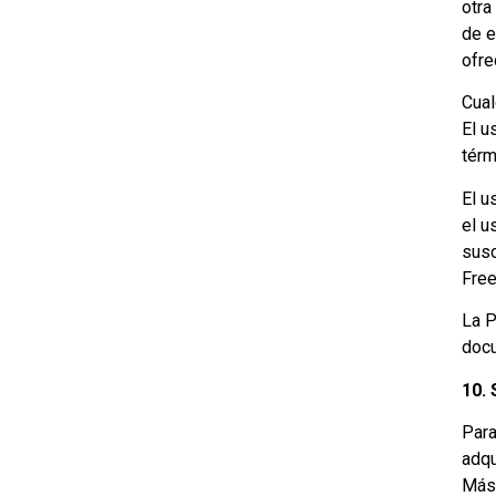
otra
de e
ofre
Cual
El u
térm
El u
el u
susc
Free
La P
doc
10. 
Para
adqu
Mást