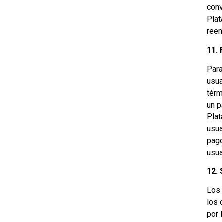
conv
Plat
reem
11.
Para
usua
térm
un p
Plat
usua
pago
usua
12. 
Los 
los 
por 