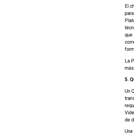
El c
para
Plat
técn
que 
corr
form
La P
mást
5. 
Un Q
tran
requ
Vide
de d
Una 